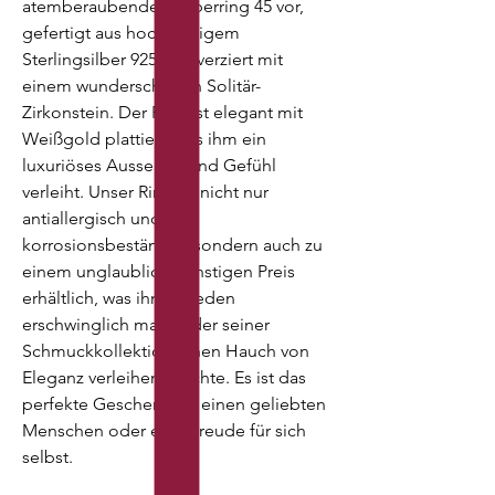
atemberaubenden Silberring 45 vor,
gefertigt aus hochwertigem
Sterlingsilber 925 und verziert mit
einem wunderschönen Solitär-
Zirkonstein. Der Ring ist elegant mit
Weißgold plattiert, was ihm ein
luxuriöses Aussehen und Gefühl
verleiht. Unser Ring ist nicht nur
antiallergisch und
korrosionsbeständig, sondern auch zu
einem unglaublich günstigen Preis
erhältlich, was ihn für jeden
erschwinglich macht, der seiner
Schmuckkollektion einen Hauch von
Eleganz verleihen möchte. Es ist das
perfekte Geschenk für einen geliebten
Menschen oder eine Freude für sich
selbst.