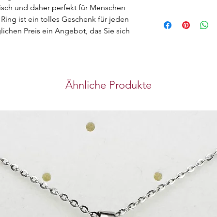
ergisch und daher perfekt für Menschen
Ihr Vertrauen in de
Hauslieferung
Ring ist ein tolles Geschenk für jeden
oberste Priorität. Di
Wir können die Bes
ichen Preis ein Angebot, das Sie sich
Produkte in unser
liefern. Es bietet 
Einkaufserlebnis, 
Vertrauen bei jede
Abholung im Ge
Ähnliche Produkte
Sie können Ihre B
Geschäft im Chines
Club D-Ring Road 
Zeitpunkt der Abh
10:30-21:30 Samst
Freitag 16:30-21:30