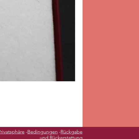
Privatsphäre
-
Bedingungen
-
Rückgabe
und Rückerstattung