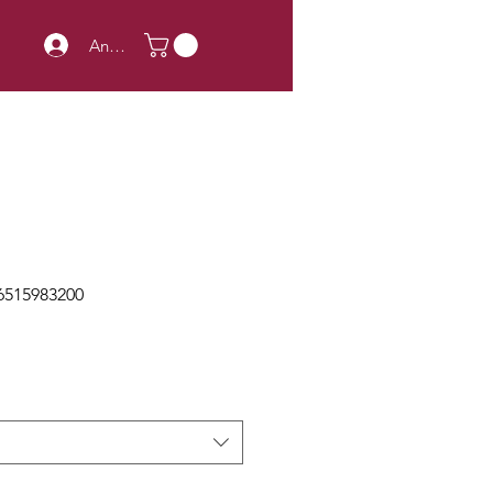
Anmelden
6515983200