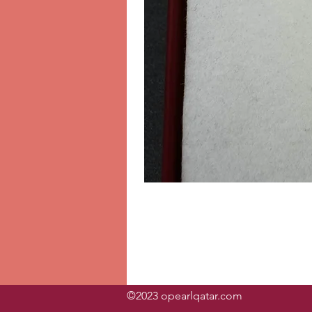
©2023 opearlqatar.com