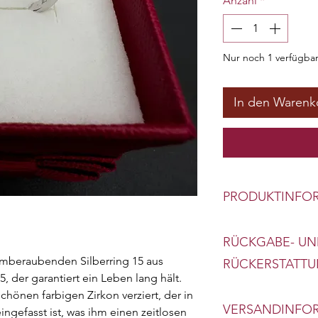
Anzahl
*
Nur noch 1 verfügba
In den Warenk
PRODUKTINFO
Stein: Zirkon
RÜCKGABE- UN
Material: Sterlingsi
emberaubenden Silberring 15 aus
Ringgröße: Versch
RÜCKERSTATT
, der garantiert ein Leben lang hält.
chönen farbigen Zirkon verziert, der in
Umtausch oder Rüc
VERSANDINFO
gefasst ist, was ihm einen zeitlosen
Tagen.