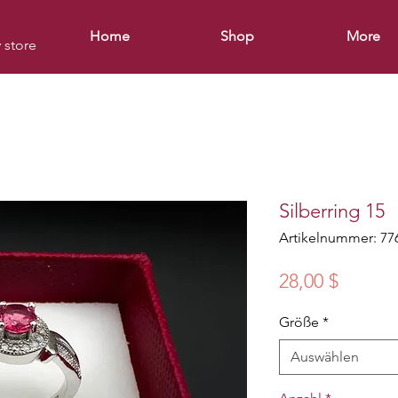
Home
Shop
More
y store
Silberring 15
Artikelnummer: 77
Preis
28,00 $
Größe
*
Auswählen