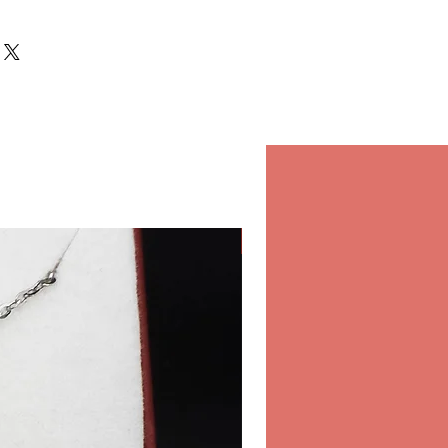
n Online-Einkauf hat für uns
ese Richtlinie gilt für alle
tellungen an Ihre Haustür
em Shop.
Ihnen nicht nur das beste
sondern auch Sicherheit und
m Einkauf in unserem Geschäft.
schäft
estellungen in unserem
e Market Center Al Ahli Sports
abholen.
Klassisch
olung:
ag-Donnerstag
 Uhr