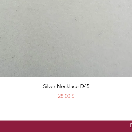
Schnellansicht
Silver Necklace D45
Preis
28,00 $