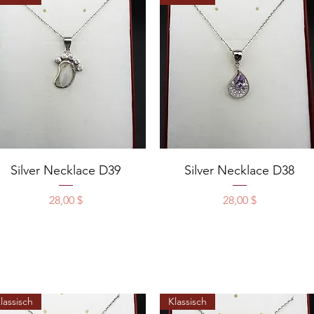
Schnellansicht
Schnellansicht
Silver Necklace D39
Silver Necklace D38
Preis
Preis
28,00 $
28,00 $
lassisch
Klassisch