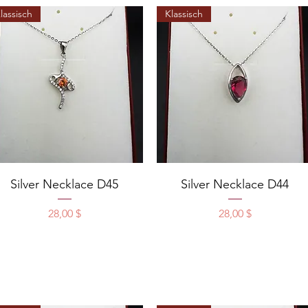
lassisch
Klassisch
Schnellansicht
Schnellansicht
Silver Necklace D45
Silver Necklace D44
Preis
Preis
28,00 $
28,00 $