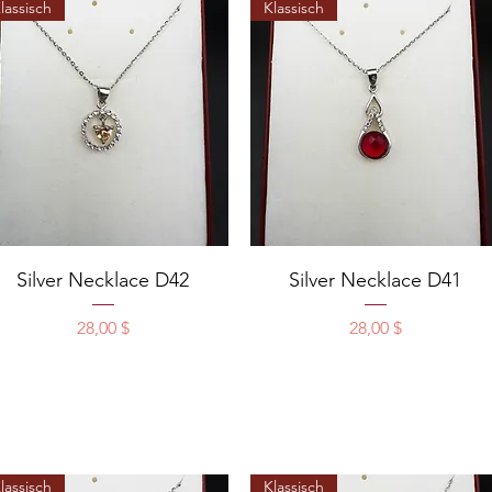
lassisch
Klassisch
Schnellansicht
Schnellansicht
Silver Necklace D42
Silver Necklace D41
Preis
Preis
28,00 $
28,00 $
lassisch
Klassisch