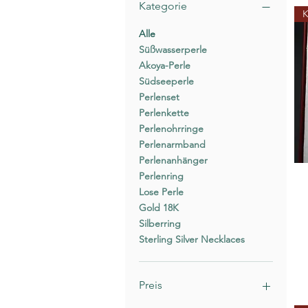
Kategorie
K
Alle
Süßwasserperle
Akoya-Perle
Südseeperle
Perlenset
Perlenkette
Perlenohrringe
Perlenarmband
Perlenanhänger
Perlenring
Lose Perle
Gold 18K
Silberring
Sterling Silver Necklaces
Preis