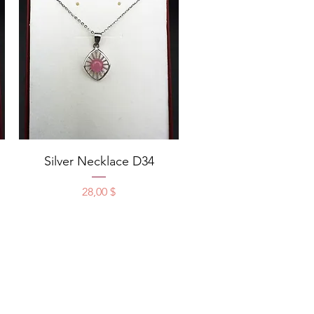
Schnellansicht
Silver Necklace D34
Preis
28,00 $