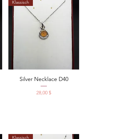
Klassisch
Schnellansicht
Silver Necklace D40
Preis
28,00 $
Klassisch