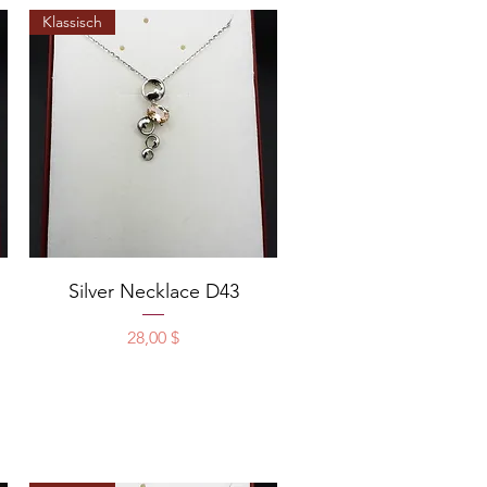
Klassisch
Schnellansicht
Silver Necklace D43
Preis
28,00 $