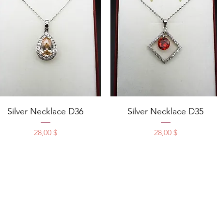
Schnellansicht
Schnellansicht
Silver Necklace D36
Silver Necklace D35
Preis
Preis
28,00 $
28,00 $