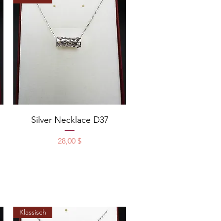
Schnellansicht
Silver Necklace D37
Preis
28,00 $
Klassisch