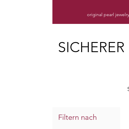
original pearl jewelr
SICHERER
Filtern nach