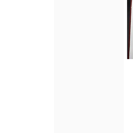
7mm | Rosa
7mm | Schwarz bräunlich
7mm | Schwarzgrünlich
7mm | Weiß
8mm Pfirsich
8mm rosa
8mm weiß
8mm | Schwarz
8mm | Weiß
9mm weiß
9mm | Rosa
9mm | Schwarz
9mm | Weiß
C
D
D1 Weiß
D1 | US 6
D1 | US 7
D1 | Weiß
D10 | Grün