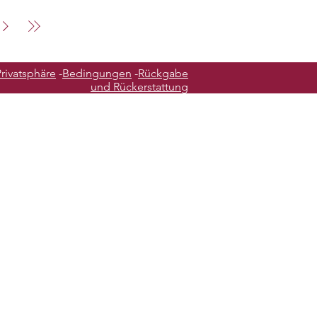
Privatsphäre
-
Bedingungen
-
Rückgabe
und Rückerstattung