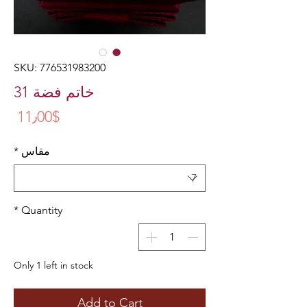
SKU: 776531983200
خاتم فضة 31
ice
11٫00$
مقاس
*
*
Quantity
Only 1 left in stock
Add to Cart