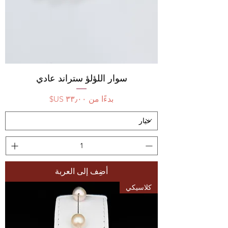
سوار اللؤلؤ ستراند عادي
سعر البيع
بدءًا من
أضِف إلى العربة
كلاسيكي