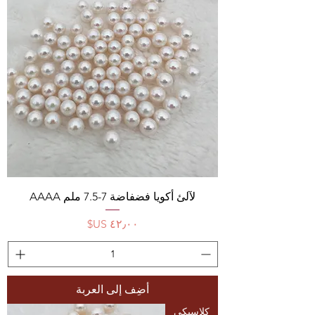
لآلئ أكويا فضفاضة 7-7.5 ملم AAAA
السعر
أضِف إلى العربة
كلاسيكي