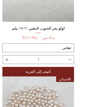
لؤلؤ بحر الجنوب الذهبي 11-14 ملم
سعر البيع
بدءًا من
أضِف إلى العربة
كلاسيكي