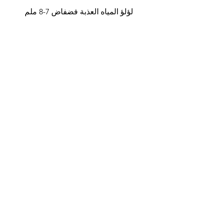
لؤلؤ المياه العذبة فضفاض 7-8 ملم
السعر
أضِف إلى العربة
كلاسيكي