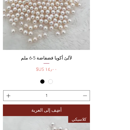
لآلئ أكويا فضفاضة 5-6 ملم
السعر
أضِف إلى العربة
كلاسيكي