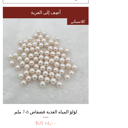
أضِف إلى العربة
كلاسيكي
لؤلؤ المياه العذبة فضفاض 6-7 ملم
السعر