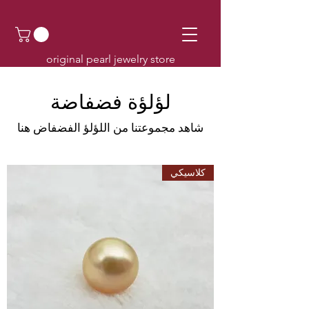
original pearl jewelry store
لؤلؤة فضفاضة
شاهد مجموعتنا من اللؤلؤ الفضفاض هنا
كلاسيكي