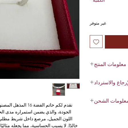
الكمية
*
غير متوفر
معلومات المنتج
الحجر: الزركون
رجاع والاسترداد
 فضة استرليني 925
حجم الخاتم: متنوع
ل خلال 14 يومًا.
علومات الشحن
لويتنا الأولى. تنطبق
لموجودة في متجرنا.
الجودة، والذي يضمن استمراره مدى الحي
توصيل منزلي
اللون الجميل، مرصع داخل شريط مطلي ب
منزلك. فهو لا يمنحك
خالدًا. لا يسبب الحساسية، مما يجعله مثالي
فر لك أيضًا الأمان