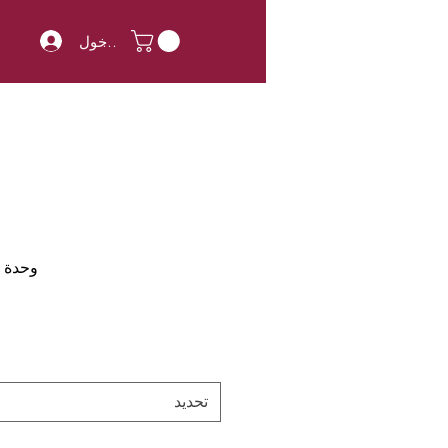
تسجيل الدخول
وحدة SKU: 776516983200
تحديد