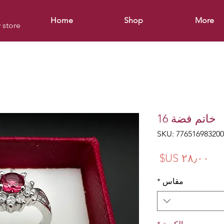
Home
Shop
More
y store
خاتم فضة 16
السعر
مقاس
*