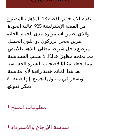
نقدم لكم خاتم الفضة 13 المذهل، المصنوع
من الفضة الإسترلينية 925 عالية الجودة،
والذي يضمن استمراره مدى الحياة. الخاتم
مزين بحجر الزركون ذو اللون الجميل،
مرصع داخل شريط مطلي بالذهب الأبيض،
مما يمنحه مظهرًا خالدًا. لا يسبب الحساسية،
مما يجعله مثاليًا لأصحاب البشرة الحساسة.
يعد هذا الخاتم هدية رائعة لأي مناسبة،
وبسعر في متناول الجميع، إنها صفقة لا
يمكن تفويتها
معلومات المنتج
الحجر: الزركون
سياسة الإرجاع والاسترداد
الخامة: فضة استرليني 925
حجم الخاتم: متنوع