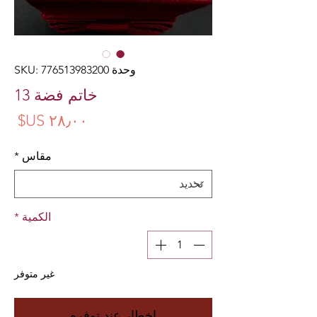
وحدة SKU: 776513983200
خاتم فضة 13
الس
مقاس
*
الكمية
*
غير متوفر
إخطار عند توفره