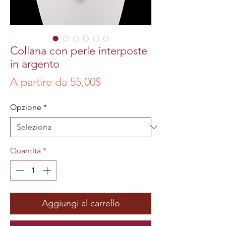
Collana con perle interposte
in argento
Prezzo
A partire da
55,00$
scontato
Opzione
*
Quantità
*
Aggiungi al carrello