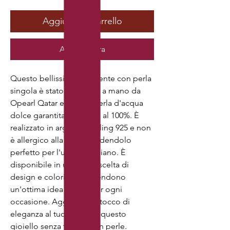
Aggiungi al carrello
Acquista ora
Questo bellissimo pendente con perla
singola è stato realizzato a mano da
Opearl Qatar ed è una perla d'acqua
dolce garantita autentica al 100%. È
realizzato in argento sterling 925 e non
è allergico alla pelle, rendendolo
perfetto per l'uso quotidiano. È
disponibile in un'ampia scelta di
design e colori, che lo rendono
un'ottima idea regalo per ogni
occasione. Aggiungi un tocco di
eleganza al tuo stile con questo
gioiello senza tempo con perle.