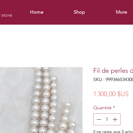
Home
Shop
More
y store
Fil de perles
SKU : 99934653430
P
1 300,00 $US
Quantité
*
Il ne reste que 5 arti