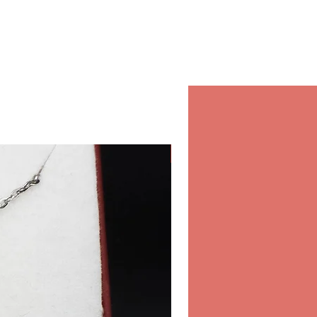
, mais vous apporte
é et confiance pour chaque
ectuez dans notre magasin.
agasin
pérer vos commandes dans
intérieur du Chinese Market
rts Club D-Ring Road.
i-jeudi
Classique
edi