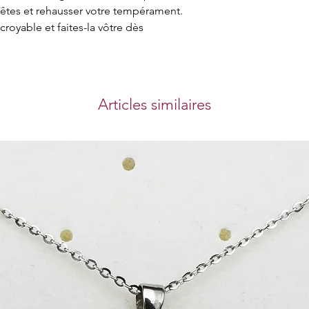
 êtes et rehausser votre tempérament. 
expérience d'achat
oyable et faites-la vôtre dès 
également sécurit
achat que vous eff
Cueillette au m
Vous pouvez récu
notre magasin à l'
Articles similaires
Center Al Ahli Spo
Heure de retrait :
10h30-21h30 samed
16h30-21h30 vendr