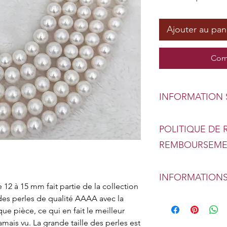
Ajouter au pan
Com
INFORMATION 
Type : Authentiqu
POLITIQUE DE 
Taille : 12-15 mm
Couleur blanche
REMBOURSEM
Forme: Ronde
Échange ou rembou
Qualité : AAAA
INFORMATIONS
Votre confiance dan
12 à 15 mm fait partie de la collection 
première priorité. 
 des perles de qualité AAAA avec la 
Livraison à domi
tous les produits 
 pièce, ce qui en fait le meilleur 
Nous pouvons livr
mais vu. La grande taille des perles est 
porte. Non seuleme