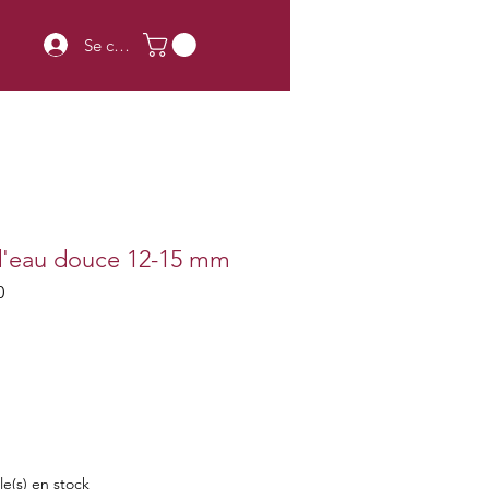
Se connecter
 d'eau douce 12-15 mm
0
rix
cle(s) en stock