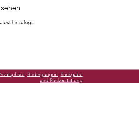
u sehen
elbst hinzufügt,
Privatsphäre
-
Bedingungen
-
Rückgabe
und Rückerstattung