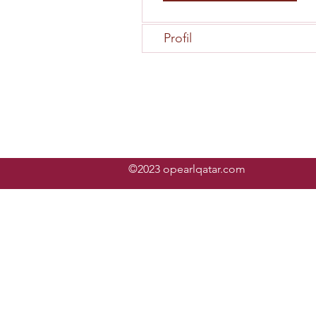
Profil
©2023 opearlqatar.com