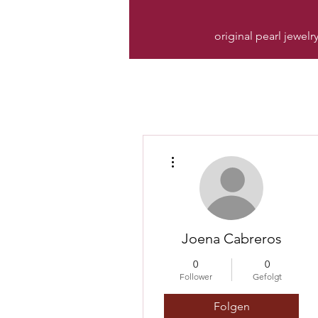
original pearl jewelr
Weitere Optionen
Joena Cabreros
0
0
Follower
Gefolgt
Folgen