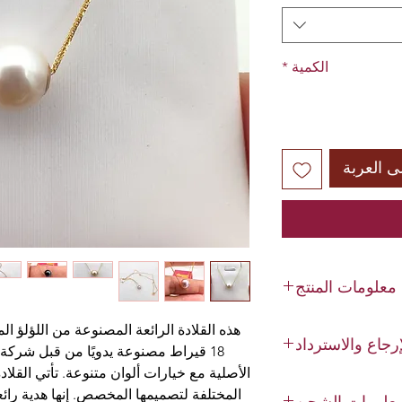
الكمية
*
ى العربة
معلومات المنتج
المياه العذبة الحقيقي
رجاع والاسترداد
م | 8-9 ملم
: أبيض | وردي | أسود
ل خلال 14 يومًا.
هب عيار 18 قيراط