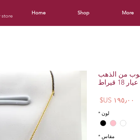
Home
Shop
More
y store
ثقوب من الذهب
عيار 18 قيراط
السعر
لون
*
مقاس
*