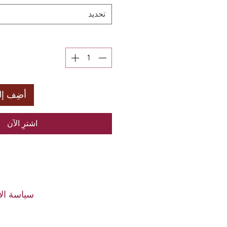
تحديد
أضِف إل
اشترِ الآن
النوع: لؤلؤ 
سياسة الإ
الحجم: 7-8 مل
اللون
استبدال أو استرداد الأموا
المادة: ذ