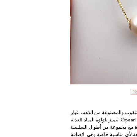
هذه القلادة الرائعة المصنوعة من اللؤلؤ المثقوب والمصنوعة من الذهب عيار 
18 قيراط مصنوعة يدويًا من قبل شركة Opearl. تتميز بلؤلؤة المياه العذبة 
الأصلية مع خيارات ألوان متنوعة. تأتي القلادة مع مجموعة من أطوال السلسلة 
المختلفة لتصميمها المخصص. إنها هدية رائعة لأي مناسبة خاصة وهي الإضافة 