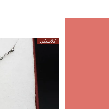
أفضل تجربة تسوق فحسب، بل يو
والثقة في كل عملية شراء 
يمكنكم جمع طلباتكم من متجرن
الصيني بالنادي الأهلي الرياضي ال
10:30-21:30 السب
كلاسيكي