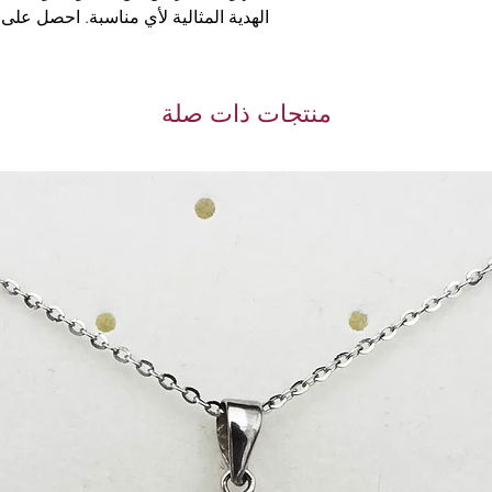
فر لك أيضًا الأمان
الهدية المثالية لأي مناسبة. احصل عل
تقوم بها في متجرنا.
متجر بيك اب
ا داخل مركز السوق
منتجات ذات صلة
طريق الدائري الرابع.
توقيت الاستلام:
ت-الخميس
16:30-21:30 الجمعة