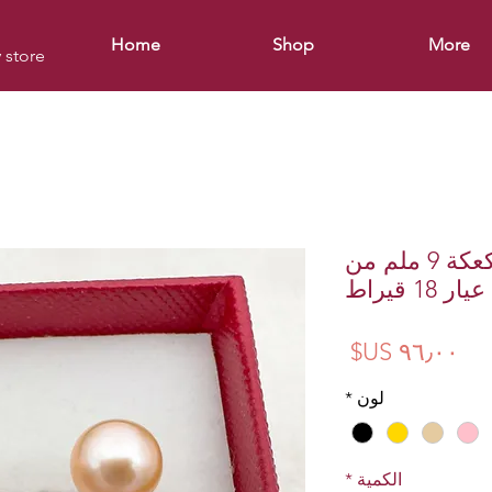
Home
Shop
More
y store
أقراط اللؤلؤ على شكل كعكة 9 ملم من
18 قيراط
السعر
لون
*
الكمية
*