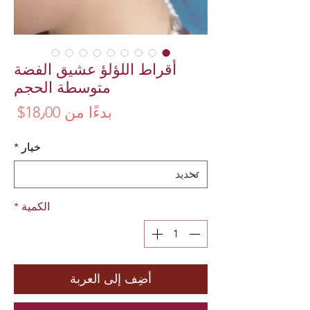
أقراط اللؤلؤ عشيق الفضة
متوسطة الحجم
سع
بدءًا من
18٫00$
البي
خيار
*
الكمية
*
أضِف إلى العربة