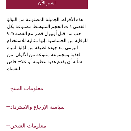
اشترِ الآن
هذه الأقراط الجميلة المصنوعة من اللؤلؤ 
الفضي ذات الحجم المتوسط مصنوعة بكل 
حب من قبل أوبيرل قطر مع الفضة 925 
للوقاية من الحساسية. إنها مثالية للاستخدام 
اليومي مع جودة لطيفة من لؤلؤ المياه 
العذبة ومجموعة متنوعة من الألوان. من 
شأنه أن يقدم هدية عظيمة أو علاج خاص 
لنفسك.
معلومات المنتج
نوع اللؤلؤ: لؤلؤ المياه العذبة الحقيقي
سياسة الإرجاع والاسترداد
الحجم: 7 ملم | 8 ملم | 9 ملم
اللون: أبيض | وردي | أسود
استبدال أو استرداد الأموال خلال 14 يومًا.
الشكل: كعكة سميكة
معلومات الشحن
ثقتك في التسوق عبر الإنترنت هي أولويتنا
مسمار: فضة S925