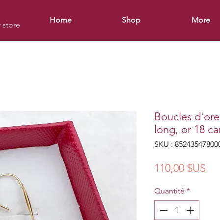
Home
Shop
More
y store
Boucles d'orei
long, or 18 ca
SKU : 85243547800
Pri
110,00 $US
Quantité
*