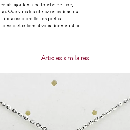
 carats ajoutent une touche de luxe, 
porte. Non seuleme
ué. Que vous les offriez en cadeau ou 
expérience d'achat
es boucles d'oreilles en perles 
également sécurit
oins particuliers et vous donneront un 
achat que vous eff
Cueillette au m
Vous pouvez récu
notre magasin à l'
Center Al Ahli Spo
Articles similaires
Heure de retrait :
10h30-21h30 samed
16h30-21h30 vendr