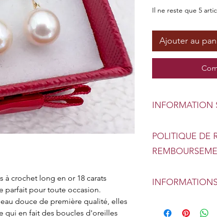
Il ne reste que 5 arti
Ajouter au pan
Com
INFORMATION 
Type : véritable pe
POLITIQUE DE 
Taille : 8-9 mm | 
Forme : Goutte | 
REMBOURSEM
Couleur : blanc | R
Échange ou rembou
Matériel: Or 18 car
 à crochet long en or 18 carats 
INFORMATIONS
Votre confiance dan
e parfait pour toute occasion. 
première priorité. 
'eau douce de première qualité, elles 
Livraison à domi
tous les produits 
 qui en fait des boucles d'oreilles 
Nous pouvons livr