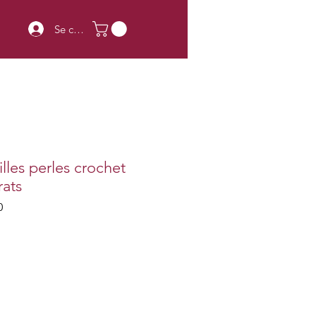
Se connecter
lles perles crochet
rats
0
x