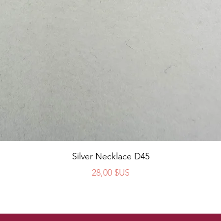
Aperçu rapide
Silver Necklace D45
Prix
28,00 $US