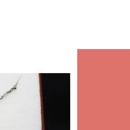
nt cela vous offre la meilleure
, mais vous apporte
é et confiance pour chaque
ectuez dans notre magasin.
agasin
pérer vos commandes dans
intérieur du Chinese Market
rts Club D-Ring Road.
i-jeudi
edi
Classique