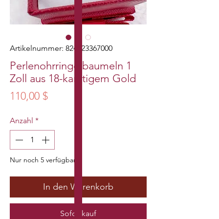
Artikelnummer: 824523367000
Perlenohrringe baumeln 1
Zoll aus 18-karätigem Gold
Preis
110,00 $
Anzahl
*
Nur noch 5 verfügbar
In den Warenkorb
Sofortkauf