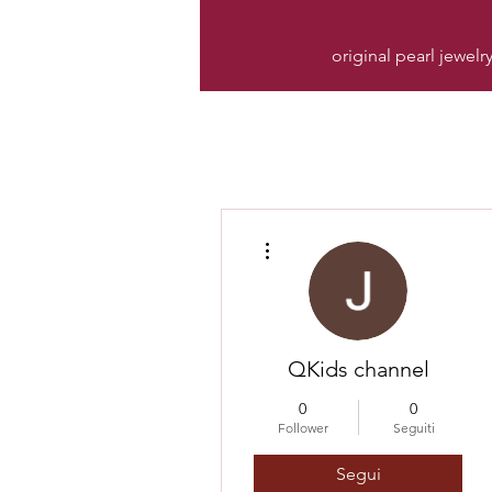
original pearl jewelr
Altre azioni
QKids channel
0
0
Follower
Seguiti
Segui