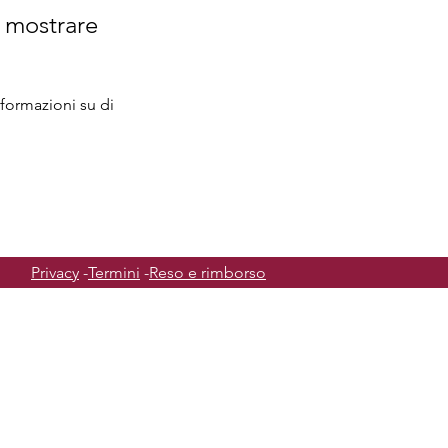
 mostrare
ormazioni su di
Privacy
-
Termini
-
Reso e rimborso