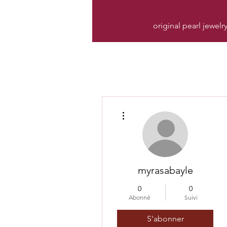
original pearl jewelr
Plus d'actions
myrasabayle
0
0
Abonné
Suivi
S'abonner