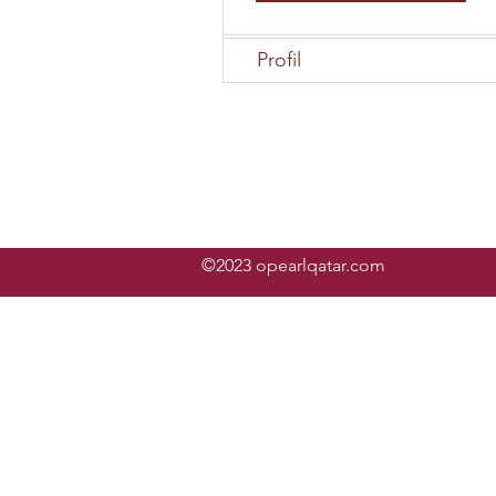
Profil
©2023 opearlqatar.com