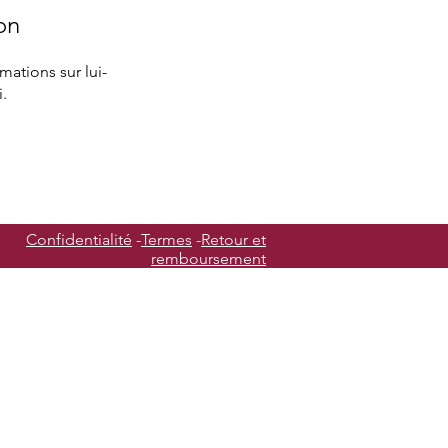
on
ations sur lui-
.
Confidentialité
-
Termes
-
Retour et
remboursement