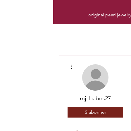
original pearl jewelr
Plus d'actions
mj_babes27
S'abonner