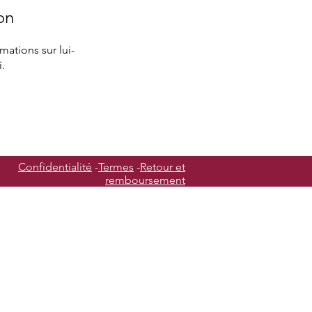
on
ations sur lui-
.
Confidentialité
-
Termes
-
Retour et
remboursement