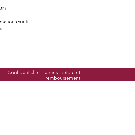
on
ations sur lui-
.
Confidentialité
-
Termes
-
Retour et
remboursement