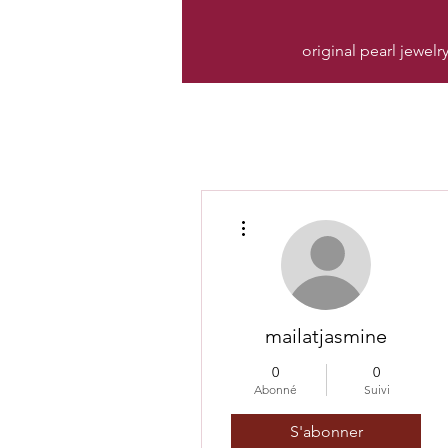
original pearl jewelr
Plus d'actions
mailatjasmine
0
0
Abonné
Suivi
S'abonner